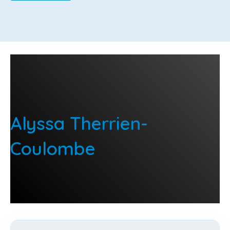
Alyssa Therrien-
Coulombe