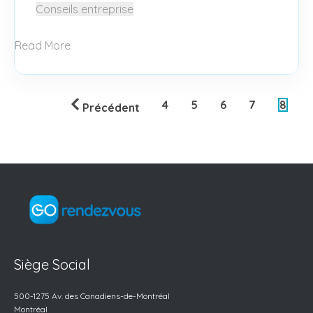
Conseils entreprise
Read More
4
5
6
7
8
Précédent
Siège Social
500-1275 Av. des
Canadiens-de-Montréal
Montréal