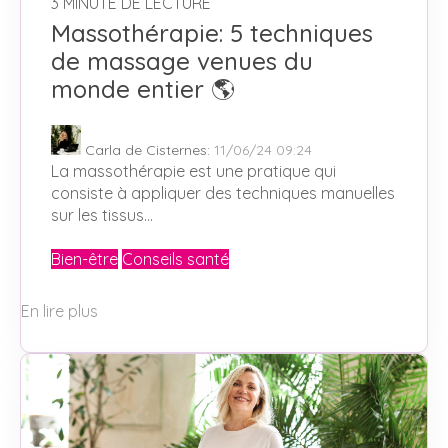
3 MINUTE DE LECTURE
Massothérapie: 5 techniques
de massage venues du
monde entier 🌎
Carla de Cisternes
:
11/06/24 09:24
La massothérapie est une pratique qui
consiste à appliquer des techniques manuelles
sur les tissus...
Bien-être
Conseils santé
En lire plus