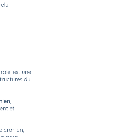
velu
rale, est une
tructures du
nien
,
ent et
 crânien,