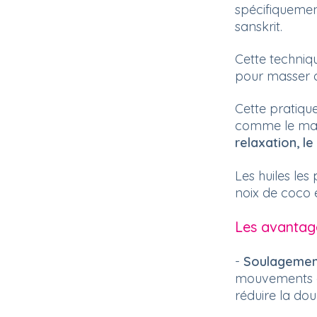
spécifiquement
sanskrit.
Cette techniqu
pour masser do
Cette pratiqu
comme le mass
relaxation, l
Les huiles les
noix de coco e
Les avantage
-
Soulagement
mouvements do
réduire la dou