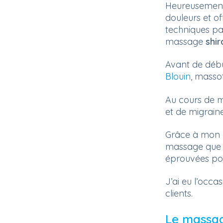
Heureusement,
douleurs et of
techniques pa
massage
shi
Avant de débu
Blouin
, masso
Au cours de m
et de migraine
Grâce à mon e
massage que j
éprouvées pou
J’ai eu l’occa
clients.
Le massag