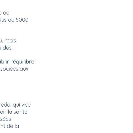
e de
plus de 5000
u, mais
u dos.
blir l’équilibre
associées aux
eda, qui vise
oir la santé
usées
nt de la