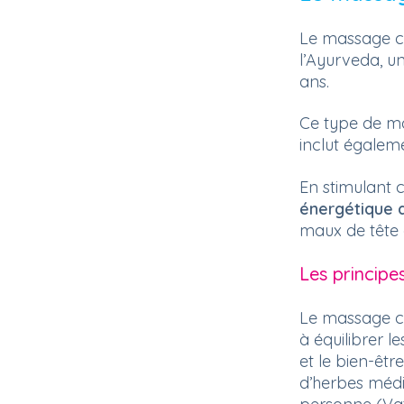
Le massage cr
l’Ayurveda, u
ans.
Ce type de ma
inclut égaleme
En stimulant 
énergétique 
maux de tête 
Les princip
Le massage cr
à équilibrer l
et le bien-êtr
d’herbes médi