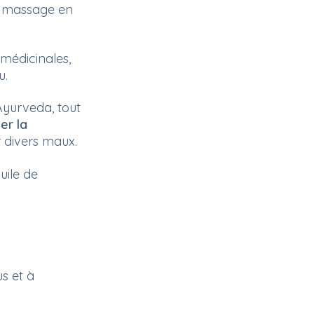
ie massage en
 médicinales,
u.
Ayurveda, tout
er la
r divers maux.
uile de
s et à