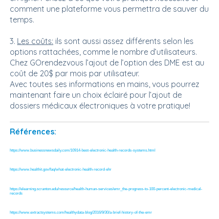
comment une plateforme vous permettra de sauver du
temps.
3.
Les coûts:
ils sont aussi assez différents selon les
options rattachées, comme le nombre d’utilisateurs.
Chez GOrendezvous l’ajout de l’option des DME est au
coût de 20$ par mois par utilisateur.
Avec toutes ses informations en mains, vous pourrez
maintenant faire un choix éclairé pour l’ajout de
dossiers médicaux électroniques à votre pratique!
Références:
https://www.businessnewsdaily.com/10914-best-electronic-health-records-systems.html
https://www.healthit.gov/faq/what-electronic-health-record-ehr
https://elearning.scranton.edu/resource/health-human-services/emr_the-progress-to-100-percent-electronic-medical-
records
https://www.extractsystems.com/healthydata-blog/2016/9/30/a-brief-history-of-the-emr